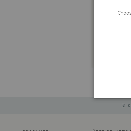
Choose
K