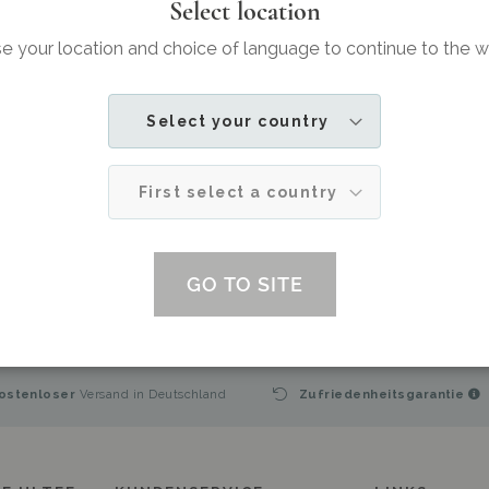
Dr. Jetske Ul
Select location
 your location and choice of language to continue to the 
Ich frage mich immer: Was würde ich selbs
verwenden wollen? Und was wirkt wirklic
Antrieb ist, anderen zu schönerer Haut zu ve
Select your country
Ratschlägen und effektiven Prod
First select a country
Hier
können Sie mehr über meine Philo
GO TO SITE
ostenloser
Versand in Deutschland
Zufriedenheitsgarantie