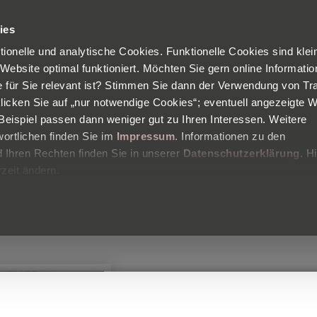
Kostenloser
Versand in Deutschland
Zufriedenheitsgarantie
ies
ktionelle und analytische Cookies. Funktionelle Cookies sind klei
PRODUKTE
BLOG
HAUTANALYSE
Ü
 Website optimal funktioniert. Möchten Sie gern online Informati
ie für Sie relevant ist? Stimmen Sie dann der Verwendung von Tr
klicken Sie auf „nur notwendige Cookies“; eventuell angezeigte 
eispiel passen dann weniger gut zu Ihren Interessen. Weitere
ZAUBERISCH | MÄRZ 2017
ortlichen finden Sie im
Impressum
. Informationen zu den
Ihren Rechten finden Sie in unserer
Datenschutzerklärung
. H
e Gesichtspflege und Tipps bei Ro
zeit ändern.
By
Zauberisch