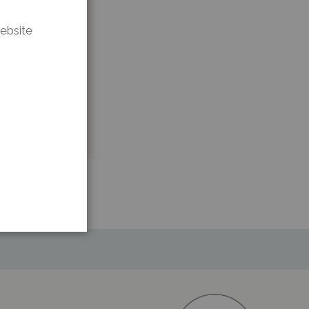
tee
website
t für meine Haut
h? Mein größter
rhelfen. Mit guten
ukten.
sophie lesen.