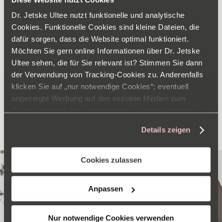
BIS-ETHYLHEXYLOXYPHENOL
Dr. Jetske Ultee nutzt funktionelle und analytische
Cookies. Funktionelle Cookies sind kleine Dateien, die
METHOXYPHENYL TRIAZINE
dafür sorgen, dass die Website optimal funktioniert.
Möchten Sie gern online Informationen über Dr. Jetske
METHYLENE BIS-BENZOTRIAZOLYL
Ultee sehen, die für Sie relevant ist? Stimmen Sie dann
der Verwendung von Tracking-Cookies zu. Anderenfalls
TETRAMETHYLBUTYLPHENOL (NANO)
klicken Sie auf „nur notwendige Cookies“; eventuell
angezeigte Werbung auf den sozialen Medien zum
Beispiel passen dann weniger gut zu Ihren Interessen.
ALLE INHALTSSTOFFE ANSEHEN
Weitere Informationen zum Verantwortlichen finden Sie
Details zeigen
im
Impressum
. Informationen zu den
Verarbeitungszwecken und Ihren Rechten finden Sie in
unserer
Datenschutzerklärung
. Hier können Sie auch
Cookies zulassen
die Auswahl jederzeit ändern.
Anpassen
Nur notwendige Cookies verwenden