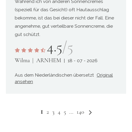
Während ich von anderen Sonnencremes
(speziell für das Gesicht) oft Hautausschlag
bekomme, ist das bei dieser nicht der Fall. Eine
angenehme, gut verteilbare Sonnencreme, die
gut schützt.
4.5
/5
Wilma
ARNHEM
18 - 07 - 2026
Aus dem Niederländischen übersetzt
Original
ansehen
Sie
1
Seite
Seite
Weiter
Seite
Seite
Seite
Seite
Seite
2
3
4
5
...
140
lesen
gerade