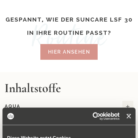
die
Seite
GESPANNT, WIE DER SUNCARE LSF 30
IN IHRE ROUTINE PASST?
HIER ANSEHEN
Inhaltstoffe
AQUA
C12-15 ALKYL BENZOATE
Diese Website nutzt Cookies