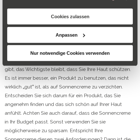
im
Impressum
. Informationen zu den
Entscheiden Sie sich am besten für ein parfümfreies
Verarbeitungszwecken und Ihren Rechten finden Sie in
unserer
Datenschutzerklärung
. Hier können Sie auch
Sonnenschutzprodukt. Duftstoffe können die Haut
Cookies zulassen
die Auswahl jederzeit ändern.
nämlich reizen und in einigen Fällen Allergien hervorrufen.
Parfüm kann in Kombination mit Sonnenlicht sogar
Anpassen
Flecken auf der Haut verursachen.
Nur notwendige Cookies verwenden
Auch wenn es gute und „schlechtere“ Sonnencremes
gibt, das Wichtigste bleibt, dass Sie Ihre Haut schützen.
Es ist immer besser, ein Produkt zu benutzen, das nicht
wirklich „gut“ ist, als auf Sonnencreme zu verzichten.
Entscheiden Sie sich darum für ein Produkt, das Sie
angenehm finden und das sich schön auf Ihrer Haut
anfühlt. Achten Sie auch darauf, dass die Sonnencreme
in Ihr Budget passt. Sonst verwenden Sie sie
möglicherweise zu sparsam. Entspricht Ihre
Sonnencreme diesen zwei Anforderungen? Dann ist die