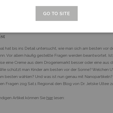
GO TO SITE
reme: Warum UV-Schutz für Babys und Kin
ist
al hat bis ins Detail untersucht, wie man sich am besten vor 
nn. Vor allem häufig gestellte Fragen werden beantwortet. Ist
ise eine Creme aus dem Drogeriemarkt besser oder eine aus d
ie schützt man Kinder am besten vor der Sonne? Welchen UV
am besten wählen? Und was ist nun genau mit Nanopartikeln? 
den Fragen zog Sat.1 Regional den Blog von Dr. Jetske Ultee z
ndigen Artikel können Sie
hier
lesen: