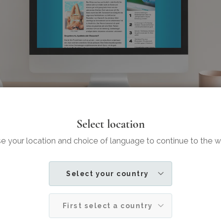
Select location
Sat1. Regional
 your location and choice of language to continue to the 
pril 2019
 Saggau
Select your country
igentlich wirklich wichtig beim Sonnenschutz? Sat.1 Regiona
age nach und zog dafür unter anderem den Blog von Dr. Je
First select a country