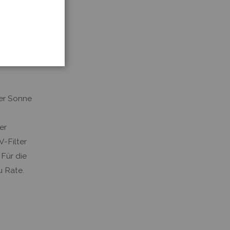
der so
der Sonne
er
-Filter
Für die
u Rate.