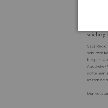
Sonnenc
wichtig 
Sat.1 Region
schützen ka
beispielswe
Apotheke? W
sollte man 
letzten bei
Den vollstä