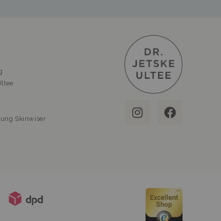
g
Ultee
tung Skinwiser