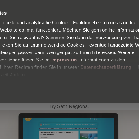
Kostenloser
Versand in Deutschland
Zufriedenheitsgarantie
ies
ktionelle und analytische Cookies. Funktionelle Cookies sind klei
PRODUKTE
BLOG
HAUTANALYSE
Ü
 Website optimal funktioniert. Möchten Sie gern online Informati
ie für Sie relevant ist? Stimmen Sie dann der Verwendung von Tr
klicken Sie auf „nur notwendige Cookies“; eventuell angezeigte 
eispiel passen dann weniger gut zu Ihren Interessen. Weitere
SAT.1 REGIONAL | 18.04.2019
ortlichen finden Sie im
Impressum
. Informationen zu den
Ihren Rechten finden Sie in unserer
Datenschutzerklärung
. H
ncreme: Warum UV-Schutz für Bab
zeit ändern.
Kinder so wichtig ist
By
Sat.1 Regional