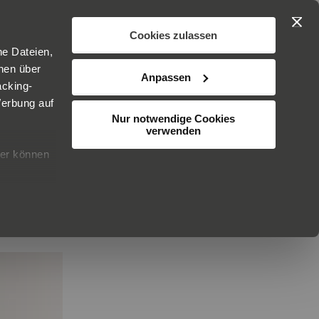
Search
Mein Ware
IHR
SKINCARE
Cookies zulassen
ne Dateien,
BER DR. JETSKE ULTEE
KUNDENSERVICE
onen über
Anpassen
acking-
Werbung auf
Nur notwendige Cookies
verwenden
ier können
ys und