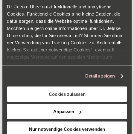
Pilzwachstum lässt sich mit speziellen Salben wie
Dr. Jetske Ultee nutzt funktionelle und analytische
Ketoconazol oder Selendisulfid hemmen. Unterstützend
Cookies. Funktionelle Cookies sind kleine Dateien, die
wirkt die Kombination solcher Cremes mit Stoffen, die
dafür sorgen, dass die Website optimal funktioniert.
eine peelende Wirkung haben, wie beispielsweise
Möchten Sie gern online Informationen über Dr. Jetske
Salicylsäure oder Glykolsäure. In einigen Fällen kann
Ultee sehen, die für Sie relevant ist? Stimmen Sie dann
der Verwendung von Tracking-Cookies zu. Anderenfalls
auch die kurzzeitige Einnahme von Medikamenten
klicken Sie auf „nur notwendige Cookies“; eventuell
sinnvoll sein. Selbstverständlich müssen diese von einem
angezeigte Werbung auf den sozialen Medien zum
Arzt verschrieben werden.
Beispiel passen dann weniger gut zu Ihren Interessen.
Weitere Informationen zum Verantwortlichen finden Sie
Details zeigen
im
Impressum
. Informationen zu den
Verarbeitungszwecken und Ihren Rechten finden Sie in
Hautanalyse
unserer
Datenschutzerklärung
. Hier können Sie auch
Cookies zulassen
die Auswahl jederzeit ändern.
Leiden Sie an Pickeln und/oder verstopften Poren, die
einfach nicht abklingen wollen?
Anpassen
Dabei kann es sich um Pityrosporum Folliculitis handeln.
Machen Sie unsere
umfassende Hautanalyse
, um
Nur notwendige Cookies verwenden