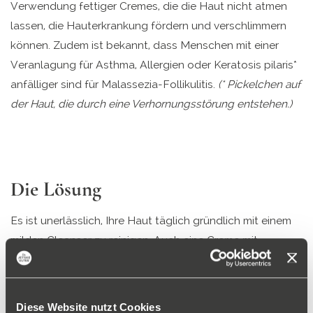
Verwendung fettiger Cremes, die die Haut nicht atmen
lassen, die Hauterkrankung fördern und verschlimmern
können. Zudem ist bekannt, dass Menschen mit einer
Veranlagung für Asthma, Allergien oder Keratosis pilaris*
anfälliger sind für Malassezia-Follikulitis.
(* Pickelchen auf
der Haut, die durch eine Verhornungsstörung entstehen.)
Die Lösung
Es ist unerlässlich, Ihre Haut täglich gründlich mit einem
milden Cleanser zu reinigen. Auch eine Creme mit
beruhigenden und die Hautbarriere regenerierenden
Inhaltsstoffen wie Niacinamid ist wichtig. Die
Moisturizers
von Dr. Jetske Ultee enthalten Niacinamid. Das
Diese Website nutzt Cookies