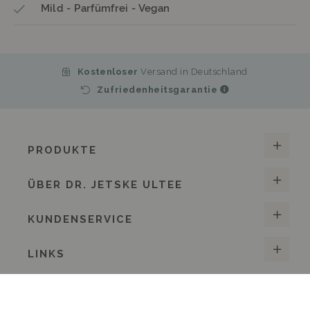
Mild - Parfümfrei - Vegan
Kostenloser
Versand in Deutschland
Zufriedenheitsgarantie
PRODUKTE
ÜBER DR. JETSKE ULTEE
KUNDENSERVICE
LINKS