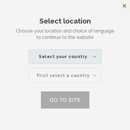
S
Kostenloser
Versand in Deutschland
Select location
Zufriedenheitsgarantie
Choose your location and choice of language
Search
M
to continue to the website
IHR
SKINCARE
PRODUKTE
REPAIR CREAM
Select your country
First select a country
GO TO SITE