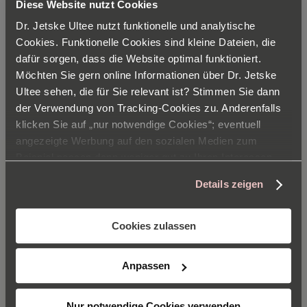
4
/5
Diese Website nutzt Cookies
Dr. Jetske Ultee nutzt funktionelle und analytische
Christine Stuppy-Pinsdorf
Cookies. Funktionelle Cookies sind kleine Dateien, die
28 - 02 - 2026
dafür sorgen, dass die Website optimal funktioniert.
Möchten Sie gern online Informationen über Dr. Jetske
Ultee sehen, die für Sie relevant ist? Stimmen Sie dann
Sie
1
Seite
der Verwendung von Tracking-Cookies zu. Anderenfalls
Seite
Weiter
Seite
Seite
Seite
Seite
Seite
2
3
4
5
...
111
klicken Sie auf „nur notwendige Cookies“; eventuell
lesen
angezeigte Werbung auf den sozialen Medien zum
gerade
Beispiel passen dann weniger gut zu Ihren Interessen.
Inhaltstoffe
Weitere Informationen zum Verantwortlichen finden Sie
die
Details zeigen
im
Impressum
. Informationen zu den
Seite
Verarbeitungszwecken und Ihren Rechten finden Sie in
AQUA
unserer
Datenschutzerklärung
. Hier können Sie auch
Cookies zulassen
die Auswahl jederzeit ändern.
CETEARYL ALCOHOL
Anpassen
GLYCERIN
Nur notwendige Cookies verwenden