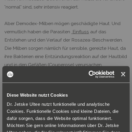
"normal" sind, sehr intensiv reagiert.
Aber Demodex-Milben mögen geschädigte Haut. Und
vermutlich haben die Parasiten
Einfluss
auf das
Entstehen und den Verlauf der Rosazea-Beschwerden.
Die Milben sorgen nämlich für sensible, gereizte Haut, da
ihre Bakterien eine Entzündungsreaktion auf der Hautbild
und in den Gefäßen (Couperose) verursachen.
Kann man die Milben selbst sehen?
Diese Website nutzt Cookies
Dr. Jetske Ultee nutzt funktionelle und analytische
Genauso wie Bakterien kann man Milben nicht mit dem
Cookies. Funktionelle Cookies sind kleine Dateien, die
bloßen Auge auf der Haut erkennen. Wussten Sie, dass
dafür sorgen, dass die Website optimal funktioniert.
die medizinischen Kosmetikerinnen von Dr. Jetske Ultee
Möchten Sie gern online Informationen über Dr. Jetske
auch auf Milben testen, wenn Sie für eine persönliche