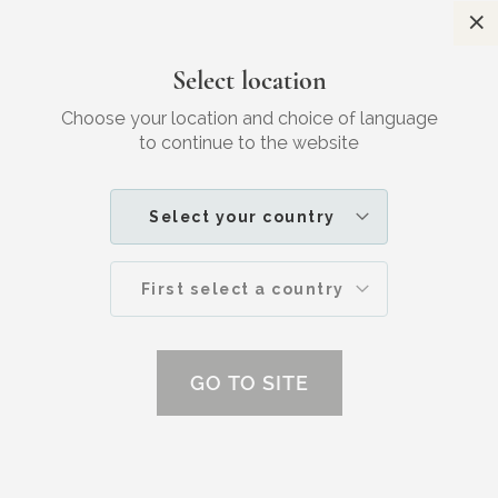
S
Kostenloser
Versand in Deutschland
Select location
Zufriedenheitsgarantie
Choose your location and choice of language
Search
M
to continue to the website
IHR
SKINCARE
HAUTPROBLEME
ROSAZEA
Was machen (Demodex-) Milben auf
Select your country
Ihrer Haut?
First select a country
GO TO SITE