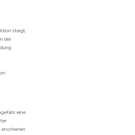
ktion steigt,
m der
ndung
on.
ngefähr eine
ter
 erscheinen