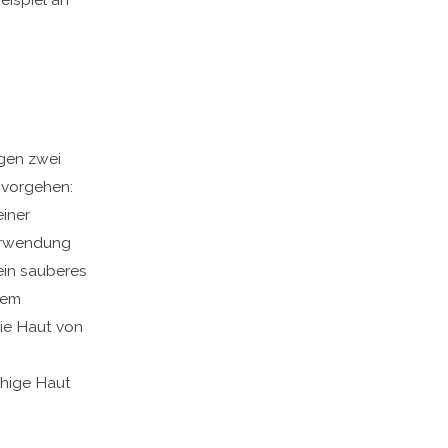
gen zwei
 vorgehen:
iner
Verwendung
ein sauberes
dem
ie Haut von
uhige Haut