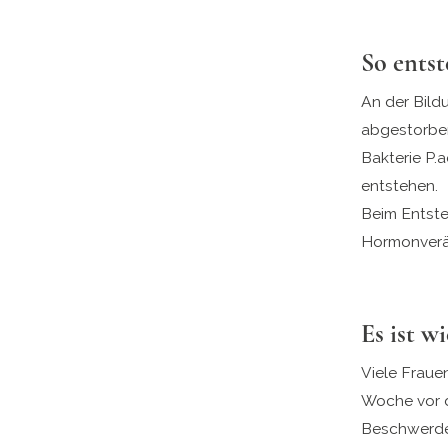
So entst
An der Bild
abgestorben
Bakterie P.
entstehen.
Beim Entste
Hormonverän
Es ist w
Viele Fraue
Woche vor d
Beschwerde