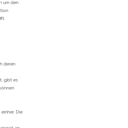
en um den
tion
ft.
h deren
 gibt es
 können
einher. Die
ispiel an