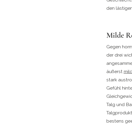
den lästige
Milde Re
Gegen hormo
der drei wi
angesammelt
äußerst
mil
stark austr
Gefühl hint
Gleichgewic
Talg und Ba
Talgprodukt
bestens gee