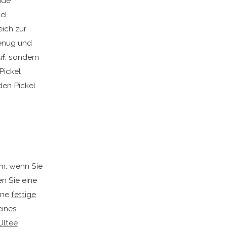
nde
el
eich zur
genug und
uf, sondern
Pickel
en Pickel
em, wenn Sie
n Sie eine
ine
fettige
eines
Ultee