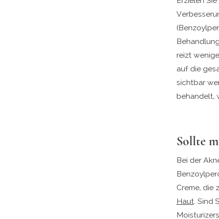
Erzielen Si
Verbesserun
(Benzoylper
Behandlung 
reizt wenige
auf die ges
sichtbar we
behandelt, 
Sollte 
Bei der Akn
Benzoylpero
Creme, die 
Haut
. Sind 
Moisturizer