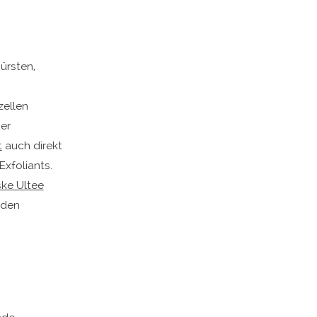
ürsten,
zellen
er
t
auch direkt
Exfoliants.
ske Ultee
 den