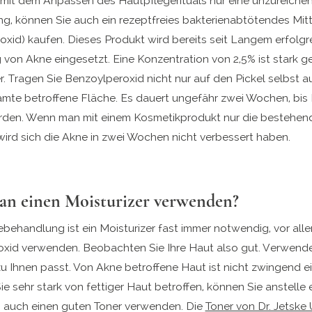
e mit dem Anpassen des Hautpflegerituals nur eine unzureiche
g, können Sie auch ein rezeptfreies bakterienabtötendes Mitt
oxid) kaufen. Dieses Produkt wird bereits seit Langem erfolgr
von Akne eingesetzt. Eine Konzentration von 2,5% ist stark 
r. Tragen Sie Benzoylperoxid nicht nur auf den Pickel selbst a
amte betroffene Fläche. Es dauert ungefähr zwei Wochen, bis 
rden. Wenn man mit einem Kosmetikprodukt nur die bestehend
wird sich die Akne in zwei Wochen nicht verbessert haben.
man einen Moisturizer verwenden?
ebehandlung ist ein Moisturizer fast immer notwendig, vor all
xid verwenden. Beobachten Sie Ihre Haut also gut. Verwende
zu Ihnen passt. Von Akne betroffene Haut ist nicht zwingend e
Sie sehr stark von fettiger Haut betroffen, können Sie anstelle 
s auch einen guten Toner verwenden. Die
Toner von Dr. Jetske 