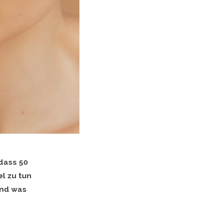
 dass 50
l zu tun
und was