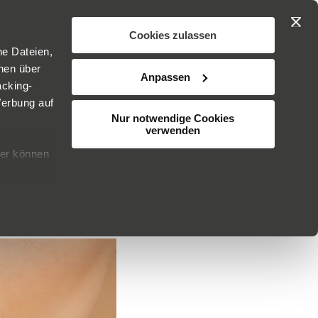
Search
Mein Ware
IHR
SKINCARE
Cookies zulassen
ne Dateien,
BER DR. JETSKE ULTEE
KUNDENSERVICE
onen über
Anpassen
acking-
Werbung auf
Nur notwendige Cookies
verwenden
ier können