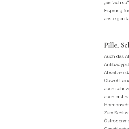
„einfach so
Eisprung fü
ansteigen la
Pille, S
Auch das Ab
Antibabypil
Absetzen da
Obwohl eine
auch sehr vi
auch erst na
Hormonschw
Zum Schlus
Östrogenmen
Geschlechts