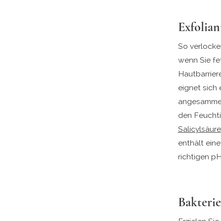
Exfolian
So verlocke
wenn Sie fet
Hautbarrier
eignet sich
angesammel
den Feuchtig
Salicylsäure
enthält ein
richtigen p
Bakteri