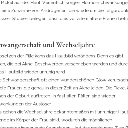
“ Pickel auf der Haut. Vermutlich sorgen Hormonschwankung
r eine Zunahme von Androgenen, die wiederum die Talgproduk
ssen. Studien belegen, dass dies vor allem ältere Frauen betrif
chwangerschaft und Wechseljahre
setzen der Pille kann das Hautbild verändern. Denn es gibt
len, die bei Akne-Beschwerden verschrieben werden und durc
s Hautbild wieder unruhig wird.
 Schwangerschaft oft einen wunderschönen Glow verursacht,
ele Frauen, die genau in dieser Zeit an Akne leiden. Die Pickel
ch der Geburt auftreten. In fast allen Fällen sind wieder
ankungen der Auslöser.
s gehen die
Wechseljahre
bekanntermaßen mit unruhiger Haut 
ge im Körper der Frau sinkt, wodurch die männlichen
hormone immer mehr überwiegen. Und das merkt man. Zum Be