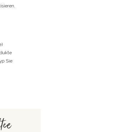
sieren.
e)
odukte
yp Sie
tee