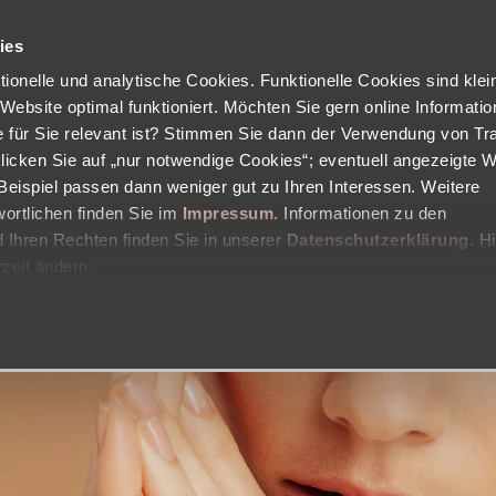
Kostenloser
Versand in Deutschland
Zufriedenheitsgarantie
ies
ktionelle und analytische Cookies. Funktionelle Cookies sind klei
PRODUKTE
BLOG
HAUTANALYSE
Ü
 Website optimal funktioniert. Möchten Sie gern online Informati
ie für Sie relevant ist? Stimmen Sie dann der Verwendung von Tr
klicken Sie auf „nur notwendige Cookies“; eventuell angezeigte 
eispiel passen dann weniger gut zu Ihren Interessen. Weitere
HAUTPROBLEME
HAUTTYP
INHALTSSTOFFE
AKNE
HAUTPFLEGE
ortlichen finden Sie im
Impressum
. Informationen zu den
Ihren Rechten finden Sie in unserer
Datenschutzerklärung
. H
30 Jahre - und plötzlich Pickel
zeit ändern.
Door:
Dr. Jetske Ultee